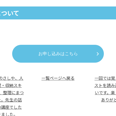
について
お申し込みはこちら
ものさしや、人
一覧ページへ戻る
一回では覚
理・収納スキ
ストを読み
、整理にまつ
いです。楽
た。先生の話
ありがと
の講座でした
きました。