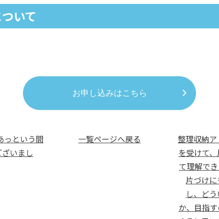
について
お申し込みはこちら
くあっという間
一覧ページへ戻る
整理収納ア
ございまし
を受けて、
て理解でき
片づけに
し、どう
か、目指す