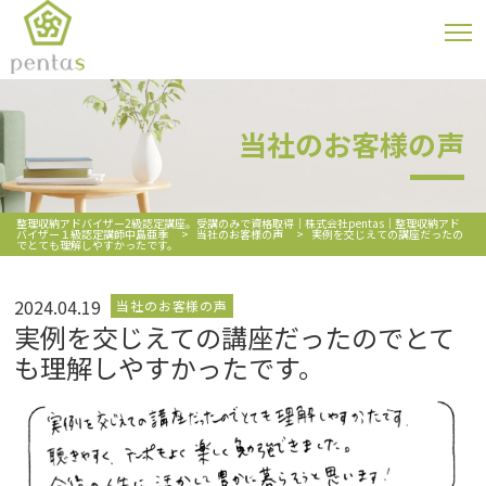
当社のお客様の声
整理収納アドバイザー2級認定講座。受講のみで資格取得｜株式会社pentas｜整理収納アド
バイザー１級認定講師中島亜季
>
当社のお客様の声
>
実例を交じえての講座だったの
でとても理解しやすかったです。
2024.04.19
当社のお客様の声
実例を交じえての講座だったのでとて
も理解しやすかったです。