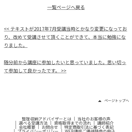
一覧ページへ戻る
<< テキストが2017年7月受講当時とかなり変更になってお
り、改めて受講させて頂くことができて、本当に勉強にな
りました。
随分前から講座に参加したいと思っていました。思い切っ
て参加して良かったです。 >>
ページトップヘ
整理収納アドバイザーとは
当社のお客様の声
選べる受講方法
資格取得までの流れ
講師紹介
会社概要
お問合せ
特定商取引法に基づく表記
プライバシーポリシー
WEB講座ご優待特典の申込